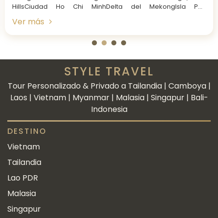
HillsCiudad Ho Chi MinhDelta del MekongIsla Phu
QuocUbicación de los destinos en Vietnam Hanoi Hanoi...
Ver más
STYLE TRAVEL
Tour Personalizado & Privado a Tailandia | Camboya |
Laos | Vietnam | Myanmar | Malasia | Singapur | Bali-
Indonesia
DESTINO
Vietnam
Tailandia
Lao PDR
Malasia
Singapur