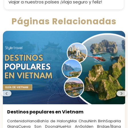
viajar a nuestros países ¡Viaja seguro y feliz!
Páginas Relacionadas
Destinos populares en Vietnam
ContenidoHanoiBahía de HalongMai ChauNinh BinhSapaHa
GiangCueva Son DoongHueHoi AnGolden Bridge/Bana