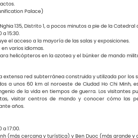
tactos.
Nghia 135, Distrito 1, a pocos minutos a pie de la Catedr
 a 15:30.
uye el acceso a la mayoría de las salas y exposiciones.
 en varios idiomas.
ara helicópteros en la azotea y el búnker de mando milit
a extensa red subterránea construida y utilizada por los
dos a unos 60 km al noroeste de Ciudad Ho Chi Minh, est
l ingenio de la vida en tiempos de guerra. Los visitantes 
ultas, visitar centros de mando y conocer cómo las pe
rante años.
 a 17:00.
inh (más cercana y turística) y Ben Duoc (más grande y 