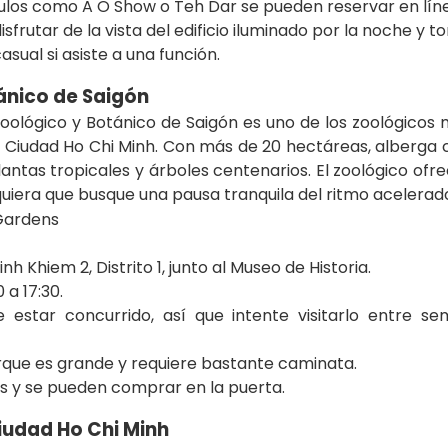
los como A O Show o Teh Dar se pueden reservar en línea 
sfrutar de la vista del edificio iluminado por la noche y t
asual si asiste a una función.
ánico de Saigón
Zoológico y Botánico de Saigón es uno de los zoológicos
e Ciudad Ho Chi Minh. Con más de 20 hectáreas, alberga 
antas tropicales y árboles centenarios. El zoológico ofr
lquiera que busque una pausa tranquila del ritmo acelerado
h Khiem 2, Distrito 1, junto al Museo de Historia.
 a 17:30.
estar concurrido, así que intente visitarlo entre s
que es grande y requiere bastante caminata.
s y se pueden comprar en la puerta.
iudad Ho Chi Minh