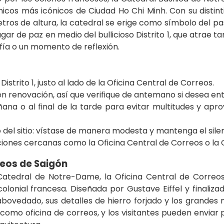
cos más icónicos de Ciudad Ho Chi Minh. Con su distintiv
ros de altura, la catedral se erige como símbolo del pa
lugar de paz en medio del bullicioso Distrito 1, que atrae t
afía o un momento de reflexión.
Distrito 1, justo al lado de la Oficina Central de Correos.
en renovación, así que verifique de antemano si desea ent
ana o al final de la tarde para evitar multitudes y apro
o del sitio: vístase de manera modesta y mantenga el silen
iones cercanas como la Oficina Central de Correos o la Ca
reos de Saigón
a Catedral de Notre-Dame, la Oficina Central de Correo
olonial francesa. Diseñada por Gustave Eiffel y finalizada
bovedado, sus detalles de hierro forjado y los grandes
 como oficina de correos, y los visitantes pueden enviar