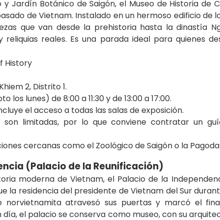
 y Jardín Botánico de Saigón, el Museo de Historia de 
pasado de Vietnam. Instalado en un hermoso edificio de l
ezas que van desde la prehistoria hasta la dinastía Ng
 reliquias reales. Es una parada ideal para quienes d
hiem 2, Distrito 1.
o los lunes) de 8:00 a 11:30 y de 13:00 a 17:00.
cluye el acceso a todas las salas de exposición.
s son limitadas, por lo que conviene contratar un gu
ciones cercanas como el Zoológico de Saigón o la Pagod
ncia (Palacio de la Reunificación)
toria moderna de Vietnam, el Palacio de la Independe
fue la residencia del presidente de Vietnam del Sur duran
e norvietnamita atravesó sus puertas y marcó el fina
n día, el palacio se conserva como museo, con su arquitec