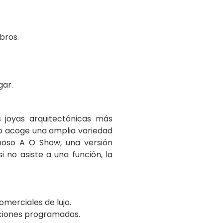
ibros.
gar.
s joyas arquitectónicas más
nto acoge una amplia variedad
moso A O Show, una versión
i no asiste a una función, la
omerciales de lujo.
unciones programadas.