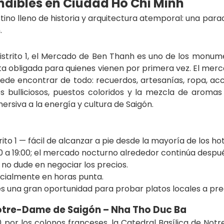
ndibles en Ciudad Ho Chi Minh
stino lleno de historia y arquitectura atemporal: una pa
.
Distrito 1, el Mercado de Ben Thanh es uno de los mon
ita obligada para quienes vienen por primera vez. El mer
uede encontrar de todo: recuerdos, artesanías, ropa, ac
los bulliciosos, puestos coloridos y la mezcla de aro
ersiva a la energía y cultura de Saigón.
strito 1 — fácil de alcanzar a pie desde la mayoría de los ho
00 a 19:00; el mercado nocturno alrededor continúa después
 no dude en negociar los precios.
ecialmente en horas punta.
 es una gran oportunidad para probar platos locales a pre
Notre-Dame de Saigón – Nha Tho Duc Ba
0 por los colonos franceses, la Catedral Basílica de No