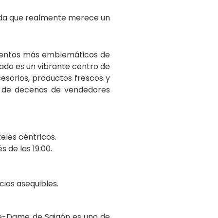
rada que realmente merece un
umentos más emblemáticos de
cado es un vibrante centro de
cesorios, productos frescos y
mas de decenas de vendedores
teles céntricos.
 de las 19:00.
cios asequibles.
tre-Dame de Saigón es uno de