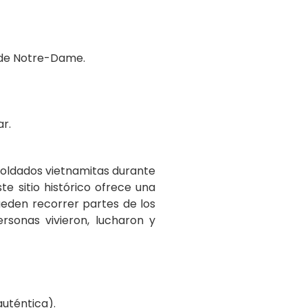
al de Notre-Dame.
ar.
 soldados vietnamitas durante
e sitio histórico ofrece una
pueden recorrer partes de los
rsonas vivieron, lucharon y
auténtica).