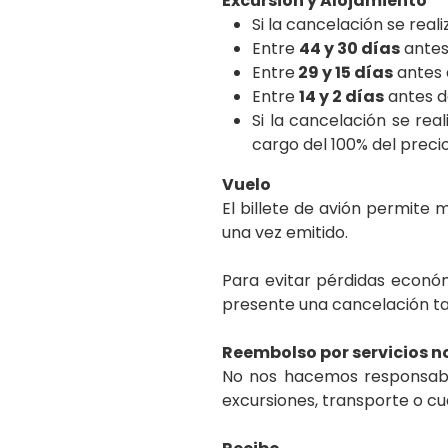
Excursión y Alojamiento
Si la cancelación se rea
Entre
44 y 30 días
antes 
Entre
29 y 15 días
antes d
Entre
14 y 2 días
antes de
Si la cancelación se re
cargo del 100% del precio
Vuelo
El billete de avión permite 
una vez emitido.
Para evitar pérdidas económ
presente una cancelación ta
Reembolso por servicios n
No nos hacemos responsable
excursiones, transporte o cual