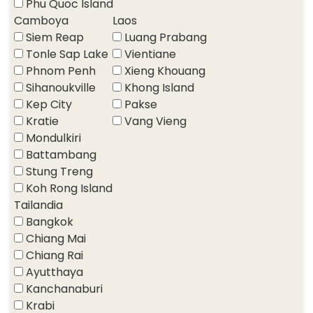
Phu Quoc Island
Camboya
Laos
Siem Reap
Luang Prabang
Tonle Sap Lake
Vientiane
Phnom Penh
Xieng Khouang
Sihanoukville
Khong Island
Kep City
Pakse
Kratie
Vang Vieng
Mondulkiri
Battambang
Stung Treng
Koh Rong Island
Tailandia
Bangkok
Chiang Mai
Chiang Rai
Ayutthaya
Kanchanaburi
Krabi