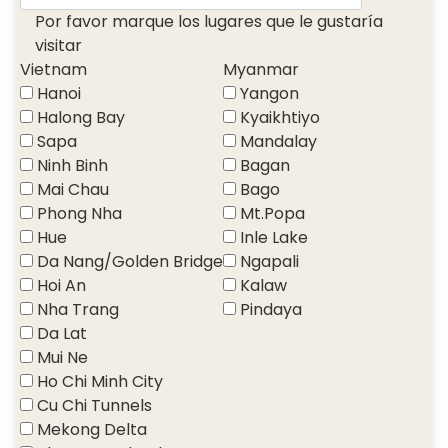
Por favor marque los lugares que le gustaría
visitar
Vietnam
Myanmar
Hanoi
Yangon
Halong Bay
Kyaikhtiyo
Sapa
Mandalay
Ninh Binh
Bagan
Mai Chau
Bago
Phong Nha
Mt.Popa
Hue
Inle Lake
Da Nang/Golden Bridge
Ngapali
Hoi An
Kalaw
Nha Trang
Pindaya
Da Lat
Mui Ne
Ho Chi Minh City
Cu Chi Tunnels
Mekong Delta