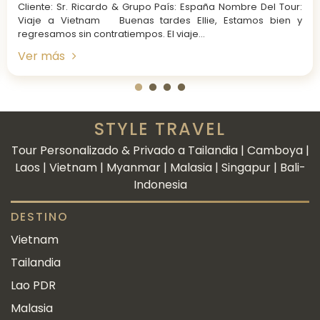
po País: España Nombre Del Tour:
Cliente: Sr. Jaime & Grup
tardes Ellie, Estamos bien y
Viaje a Vietnam, Camboya 
. El viaje...
Ver más
STYLE TRAVEL
Tour Personalizado & Privado a Tailandia | Camboya |
Laos | Vietnam | Myanmar | Malasia | Singapur | Bali-
Indonesia
DESTINO
Vietnam
Tailandia
Lao PDR
Malasia