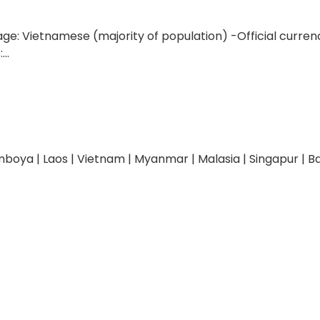
e: Vietnamese (majority of population) -Official currency
..
mboya | Laos | Vietnam | Myanmar | Malasia | Singapur | Ba