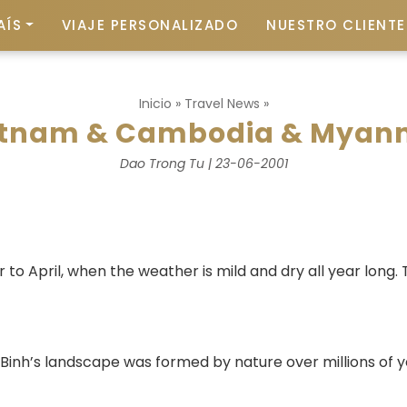
AÍS
VIAJE PERSONALIZADO
NUESTRO CLIENTE 
Inicio
»
Travel News
»
etnam & Cambodia & Myan
Dao Trong Tu | 23-06-2001
 to April, when the weather is mild and dry all year long. 
Binh’s landscape was formed by nature over millions of ye