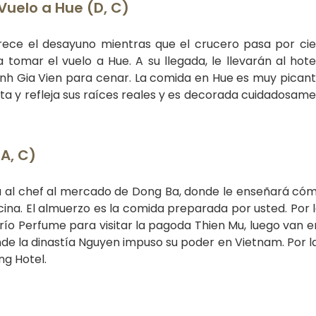
Vuelo a Hue (D, C)
ofrece el desayuno mientras que el crucero pasa por ci
 tomar el vuelo a Hue. A su llegada, le llevarán al hotel
Tinh Gia Vien para cenar. La comida en Hue es muy picant
ta y refleja sus raíces reales y es decorada cuidadosam
A, C)
á al chef al mercado de Dong Ba, donde le enseñará cóm
cina. El almuerzo es la comida preparada por usted. Por l
 río Perfume para visitar la pagoda Thien Mu, luego van 
onde la dinastía Nguyen impuso su poder en Vietnam. Por l
ng Hotel.