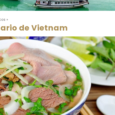
icos
»
nario de Vietnam