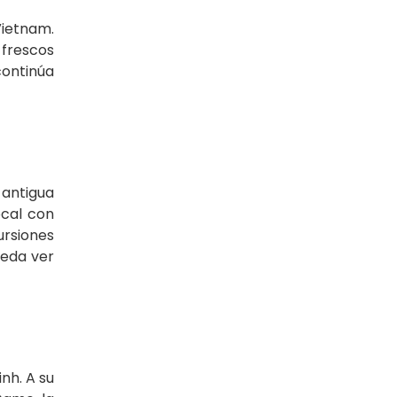
Vietnam.
 frescos
continúa
 antigua
ocal con
ursiones
ueda ver
nh. A su