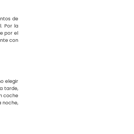
entos de
. Por la
e por el
ente con
o elegir
a tarde,
en coche
a noche,