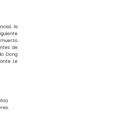
cial, la
siguiente
Almuerzo
antes de
ado Dong
rante Le
ahía
ores.