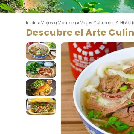
Inicio
»
Viajes a Vietnam
»
Viajes Culturales & Histór
Descubre el Arte Culi