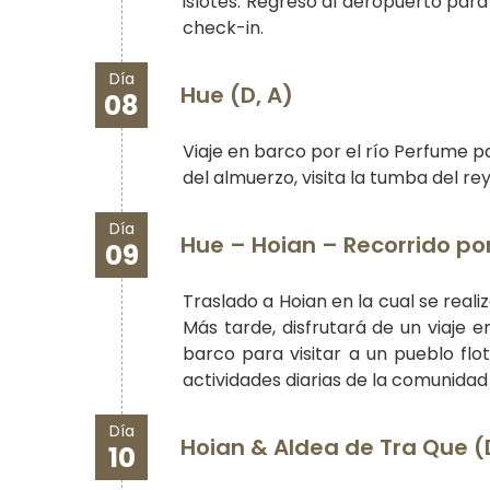
islotes. Regreso al aeropuerto para
check-in.
Día
Hue (D, A)
08
Viaje en barco por el río Perfume p
del almuerzo, visita la tumba del rey
Día
Hue – Hoian – Recorrido po
09
Traslado a Hoian en la cual se real
Más tarde, disfrutará de un viaje 
barco para visitar a un pueblo flota
actividades diarias de la comunidad 
Día
Hoian & Aldea de Tra Que (
10