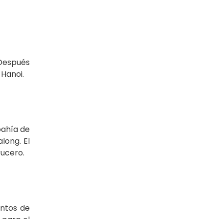
 Después
 Hanoi.
bahía de
long. El
rucero.
entos de