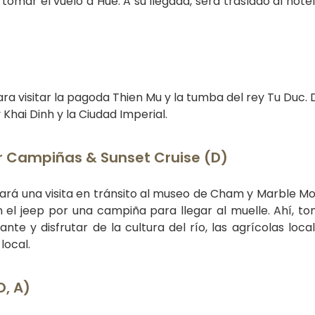
 tomar el vuelo a Hue.
A su llegada, será traslado al hote
ara visitar la pagoda Thien Mu y la tumba del rey Tu Duc.
 Khai Dinh y la Ciudad Imperial.
r Campiñas & Sunset Cruise (D)
izará una visita en tránsito al museo de Cham y Marble Mo
en el jeep por una campiña para llegar al muelle. Ahí, t
nte y disfrutar de la cultura del río, las agrícolas local
local.
D, A)