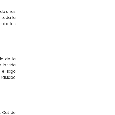
ndo unas
 toda la
eciar los
lo de la
 la vida
 el lago
traslado
t Cat de