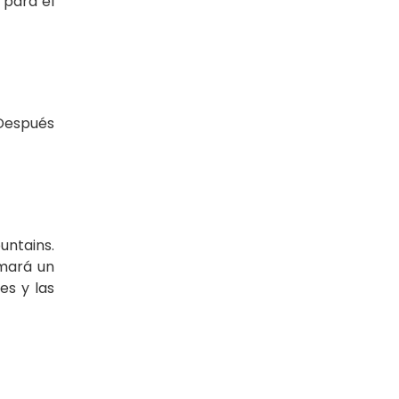
l para el
 Después
untains.
omará un
es y las