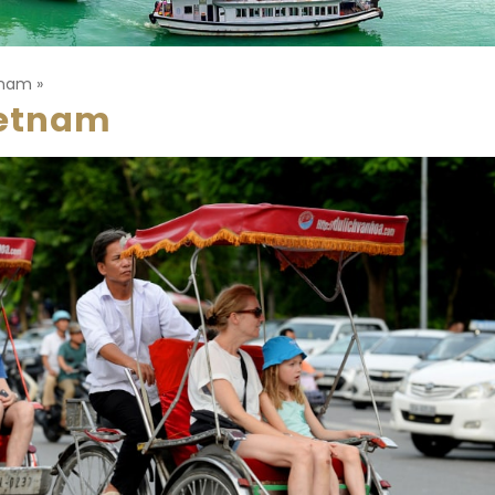
tnam
»
ietnam