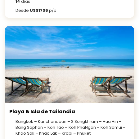
14
días
Desde
US$1706
p/p
Playa & Isla de Tailandia
Bangkok – Kanchanaburi – S Songkhram – Hua Hin –
Bang Saphan – Koh Tao – Koh PhaNgan – Koh Samui –
Khao Sok – Khao Lak – Krabi – Phuket