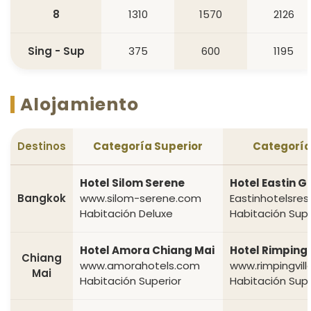
8
1310
1570
2126
Sing - Sup
375
600
1195
Alojamiento
Destinos
Categoría Superior
Categoría
Hotel Silom Serene
Hotel Eastin G
Bangkok
www.silom-serene.com
Eastinhotelsre
Habitación Deluxe
Habitación Supe
Hotel Amora Chiang Mai
Hotel Rimping 
Chiang
www.amorahotels.com
www.rimpingvil
Mai
Habitación Superior
Habitación Supr