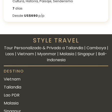
Cultura, Historia, Paisaje, Senderismo
7
días
Desde
US$690
p/p
STYLE TRAVEL
Tour Personalizado & Privado a Tailandia | Camboya |
Laos | Vietnam | Myanmar | Malasia | Singapur | Bali-
Indonesia
DESTINO
Vietnam
Tailandia
Lao PDR
Malasia
Singapur