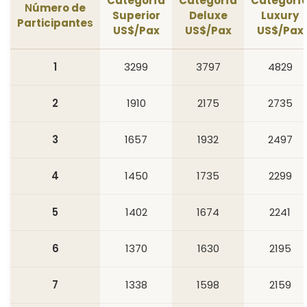
Categoría
Categoría
Categorí
N
úmero de
Superior
Deluxe
Luxury
Participante
s
US$/Pax
US$/Pax
US$/Pax
1
3299
3797
4829
2
1910
2175
2735
3
1657
1932
2497
4
1450
1735
2299
5
1402
1674
2241
6
1370
1630
2195
7
1338
1598
2159