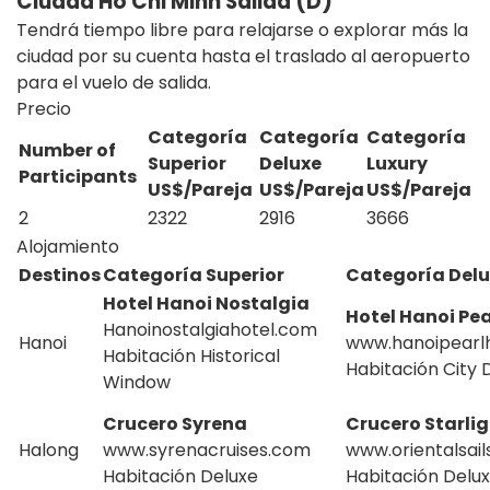
Ciudad Ho Chi Minh Salida (D)
Tendrá tiempo libre para relajarse o explorar más la
ciudad por su cuenta hasta el traslado al aeropuerto
para el vuelo de salida.
Precio
Categoría
Categoría
Categoría
Number of
Superior
Deluxe
Luxury
Participants
US$/Pareja
US$/Pareja
US$/Pareja
2
2322
2916
3666
Alojamiento
Destinos
Categoría Superior
Categoría Del
Hotel Hanoi Nostalgia
Hotel Hanoi Pea
Hanoinostalgiahotel.com
Hanoi
www.hanoipearl
Habitación Historical
Habitación City 
Window
Crucero Syrena
Crucero Starli
Halong
www.syrenacruises.com
www.orientalsai
Habitación Deluxe
Habitación Delu