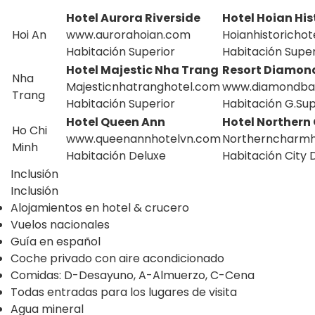
Hotel Aurora Riverside
Hotel Hoian His
Hoi An
www.aurorahoian.com
Hoianhistorichot
Habitación Superior
Habitación Super
Hotel Majestic Nha Trang
Resort Diamon
Nha
Majesticnhatranghotel.com
www.diamondbay
Trang
Habitación Superior
Habitación G.Sup
Hotel Queen Ann
Hotel Norther
Ho Chi
www.queenannhotelvn.com
Northerncharmh
Minh
Habitación Deluxe
Habitación City 
Inclusión
Inclusión
Alojamientos en hotel & crucero
Vuelos nacionales
Guía en español
Coche privado con aire acondicionado
Comidas: D-Desayuno, A-Almuerzo, C-Cena
Todas entradas para los lugares de visita
Agua mineral