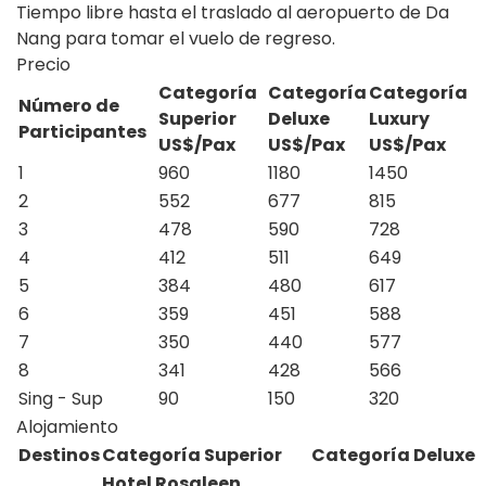
Tiempo libre hasta el traslado al aeropuerto de Da
Nang para tomar el vuelo de regreso.
Precio
Categoría
Categoría
Categoría
N
úmero de
Superior
Deluxe
Luxury
Participante
s
US$/Pax
US$/Pax
US$/Pax
1
960
1180
1450
2
552
677
815
3
478
590
728
4
412
511
649
5
384
480
617
6
359
451
588
7
350
440
577
8
341
428
566
Sing - Sup
90
150
320
Alojamiento
Destinos
Categoría Superior
Categoría Deluxe
Hotel Rosaleen