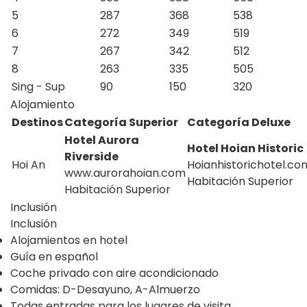
5
287
368
538
6
272
349
519
7
267
342
512
8
263
335
505
Sing - Sup
90
150
320
Alojamiento
Destinos
Categoría Superior
Categoría Deluxe
Hotel Aurora
Hotel Hoian Historic
Riverside
Hoi An
Hoianhistorichotel.co
www.aurorahoian.com
Habitación Superior
Habitación Superior
Inclusión
Inclusión
Alojamientos en hotel
Guía en español
Coche privado con aire acondicionado
Comidas: D-Desayuno, A-Almuerzo
Todas entradas para los lugares de visita