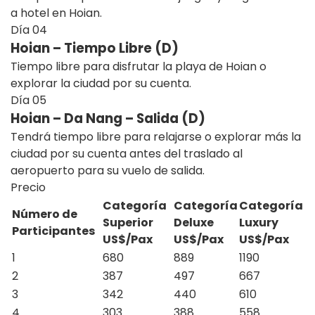
a hotel en Hoian.
Día
04
Hoian – Tiempo Libre (D)
Tiempo libre para disfrutar la playa de Hoian o
explorar la ciudad por su cuenta.
Día
05
Hoian – Da Nang – Salida (D)
Tendrá tiempo libre para relajarse o explorar más la
ciudad por su cuenta antes del traslado al
aeropuerto para su vuelo de salida.
Precio
Categoría
Categoría
Categoría
N
úmero de
Superior
Deluxe
Luxury
Participante
s
US$/Pax
US$/Pax
US$/Pax
1
680
889
1190
2
387
497
667
3
342
440
610
4
303
388
558