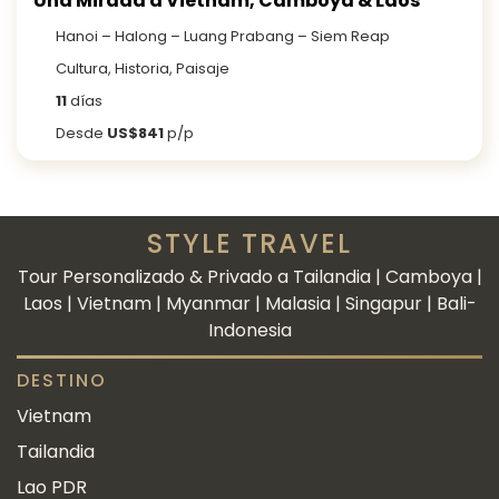
Una Mirada a Vietnam, Camboya & Laos
Hanoi – Halong – Luang Prabang – Siem Reap
Cultura, Historia, Paisaje
11
días
Desde
US$841
p/p
STYLE TRAVEL
Tour Personalizado & Privado a Tailandia | Camboya |
Laos | Vietnam | Myanmar | Malasia | Singapur | Bali-
Indonesia
DESTINO
Vietnam
Tailandia
Lao PDR