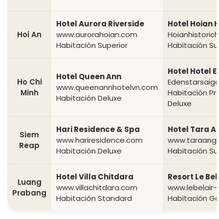
Hotel Aurora Riverside
Hotel Hoian H
Hoi An
www.aurorahoian.com
Hoianhistoric
Habitación Superior
Habitación Su
Hotel Hotel E
Hotel Queen Ann
Ho Chi
Edenstarsaig
www.queenannhotelvn.com
Minh
Habitación P
Habitación Deluxe
Deluxe
Hari Residence & Spa
Hotel Tara A
Siem
www.hariresidence.com
www.taraangk
Reap
Habitación Deluxe
Habitación Su
Hotel Villa Chitdara
Resort Le Bel
Luang
www.villachitdara.com
www.lebelair-
Prabang
Habitación Standard
Habitación Ga