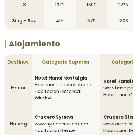
8
1372
1699
2226
Sing - Sup
415
679
1303
Alojamiento
Destinos
Categoría Superior
Categorí
Hotel Hanoi Nostalgia
Hotel Hanoi 
Hanoinostalgiahotel.com
Hanoi
www.hanoipea
Habitación Historical
Habitación Ci
Window
Crucero Syrena
Crucero Star
Halong
www.syrenacruises.com
www.orientals
Habitación Deluxe
Habitación De