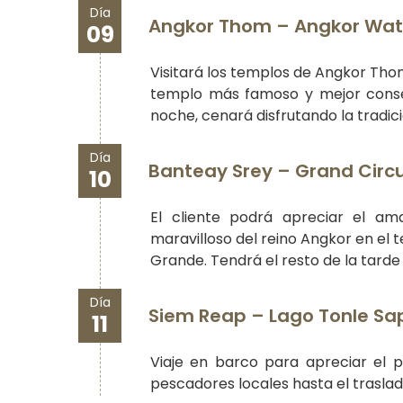
Día
Angkor Thom – Angkor Wat 
09
Visitará los templos de Angkor Tho
templo más famoso y mejor conser
noche, cenará disfrutando la tradic
Día
Banteay Srey – Grand Circui
10
El cliente podrá apreciar el a
maravilloso del reino Angkor en el t
Grande. Tendrá el resto de la tard
Día
Siem Reap – Lago Tonle Sap
11
Viaje en barco para apreciar el p
pescadores locales hasta el traslad