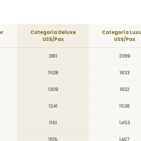
or
Categoría Deluxe
Categoría Lux
US$/Pax
US$/Pax
2811
3399
1528
1833
1309
1622
1241
1538
1151
1453
1105
1407