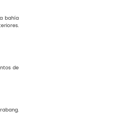
la bahía
eriores.
entos de
Prabang.