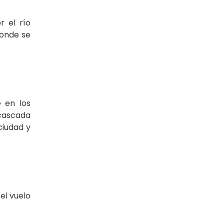
r el río
donde se
e en los
 cascada
ciudad y
el vuelo