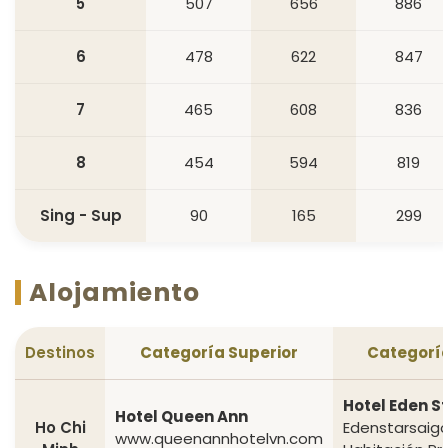
5
507
656
886
6
478
622
847
7
465
608
836
8
454
594
819
Sing - Sup
90
165
299
Alojamiento
Destinos
Categoría Superior
Categoría
Hotel Eden S
Hotel Queen Ann
Ho Chi
Edenstarsaig
www.queenannhotelvn.com