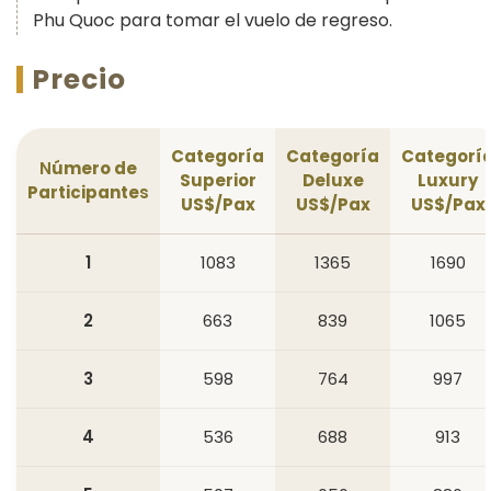
Phu Quoc para tomar el vuelo de regreso.
Precio
Categoría
Categoría
Categorí
N
úmero de
Superior
Deluxe
Luxury
Participante
s
US$/Pax
US$/Pax
US$/Pax
1
1083
1365
1690
2
663
839
1065
3
598
764
997
4
536
688
913