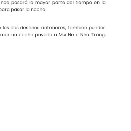
donde pasará la mayor parte del tiempo en la
 para pasar la noche.
 los dos destinos anteriores, también puedes
 tomar un coche privado a Mui Ne o Nha Trang,
iones en
Viajes al Centro de
de Vietnam
Vietnam