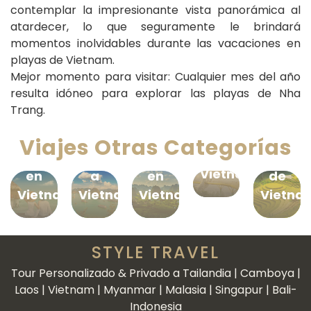
contemplar la impresionante vista panorámica al
atardecer, lo que seguramente le brindará
momentos inolvidables durante las vacaciones en
playas de Vietnam.
Mejor momento para visitar: Cualquier mes del año
resulta idóneo para explorar las playas de Nha
Viajes
Trang.
al
Luna
Paquetes
Viajes
Centro
de
de
Tours
al
Viajes Otras Categorías
de
Miel
Viajes
Privados
Norte
Vietnam
en
a
en
de
Vietnam
Vietnam
Vietnam
Vietna
STYLE TRAVEL
Tour Personalizado & Privado a Tailandia | Camboya |
Laos | Vietnam | Myanmar | Malasia | Singapur | Bali-
Indonesia