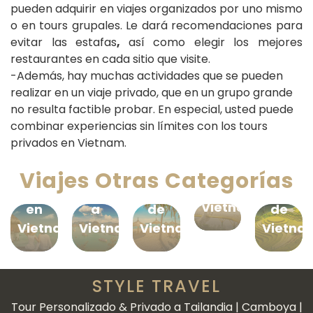
pueden adquirir en viajes organizados por uno mismo
o en tours grupales. Le dará recomendaciones para
evitar las estafas
,
así como elegir los mejores
restaurantes en cada sitio que visite.
-Además, hay muchas actividades que se pueden
realizar en un viaje privado, que en un grupo grande
no resulta factible probar. En especial, usted puede
combinar experiencias sin límites con los tours
Viajes
privados en Vietnam.
al
Luna
Paquetes
Vacaciones
Viajes
Centro
de
de
en
al
Viajes Otras Categorías
de
Miel
Viajes
Playas
Norte
Vietnam
en
a
de
de
Vietnam
Vietnam
Vietnam
Vietna
STYLE TRAVEL
Tour Personalizado & Privado a Tailandia | Camboya |