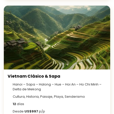
Vietnam Clásico & Sapa
Hanoi – Sapa – Halong – Hue – Hoi An – Ho Chi Minh –
Delta de Mekong
Cultura, Historia, Paisaje, Playa, Senderismo
12
días
Desde
US$997
p/p