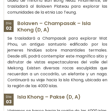
aldea de minoría Ban Bong Neua. Finalmente, se
trasladará al Bolaven Plateau para explorar las
comunidades de la etnia Lao Teung.
Bolaven – Champasak – Isla
Día
02
Khong (D, A)
Se trasladará a Champasak para explorar Wat
Phou, un antiguo santuario edificado por los
jemeres hindúes sobre manantiales termales.
Desde allí, podrá contemplar este magnífico sitio y
disfrutar de vistas espectaculares del valle del
Mekong. Existen diversas rocas esculpidas que
recuerdan a un cocodrilo, un elefante y un naga.
Continuará su viaje hacia la isla Khong, ubicada en
la región de las 4000 islas.
Isla Khong – Pakse (D, A)
Día
03
Viajamos en barco hacia la región de las 4000 islas.