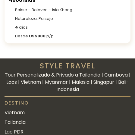
4000 Islas
Pakse – Bolaven – Isla Khong
Naturaleza, Paisaje
4
días
Desde
US$000
p/p
STYLE TRAVEL
Tour Personalizado & Privado a Tailandia | Camboya |
Laos | Vietnam | Myanmar | Malasia | Singapur | Bali-
Indonesia
DESTINO
Vietnam
Tailandia
Lao PDR