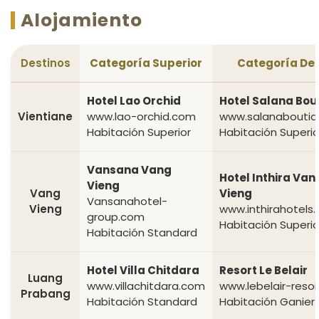
Alojamiento
Destinos
Categoría Superior
Categoría De
Hotel Lao Orchid
Hotel Salana Bou
Vientiane
www.lao-orchid.com
www.salanabouti
Habitación Superior
Habitación Superio
Vansana Vang
Hotel Inthira Van
Vieng
Vang
Vieng
Vansanahotel-
Vieng
www.inthirahotels
group.com
Habitación Superio
Habitación Standard
Hotel Villa Chitdara
Resort Le Belair
Luang
www.villachitdara.com
www.lebelair-reso
Prabang
Habitación Standard
Habitación Ganier