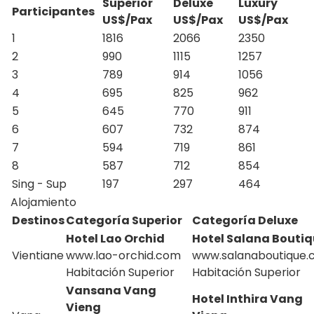
Superior
Deluxe
Luxury
Participante
s
US$/Pax
US$/Pax
US$/Pax
1
1816
2066
2350
2
990
1115
1257
3
789
914
1056
4
695
825
962
5
645
770
911
6
607
732
874
7
594
719
861
8
587
712
854
Sing - Sup
197
297
464
Alojamiento
Destinos
Categoría Superior
Categoría Deluxe
Hotel Lao Orchid
Hotel Salana Bouti
Vientiane
www.lao-orchid.com
www.salanaboutique
Habitación Superior
Habitación Superior
Vansana Vang
Hotel Inthira Vang
Vieng