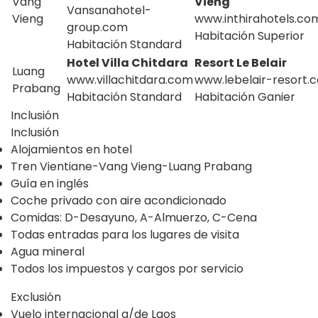
Vang
Vieng
Vansanahotel-
Vieng
www.inthirahotels.co
group.com
Habitación Superior
Habitación Standard
Hotel Villa Chitdara
Resort Le Belair
Luang
www.villachitdara.com
www.lebelair-resort.
Prabang
Habitación Standard
Habitación Ganier
Inclusión
Inclusión
Alojamientos en hotel
Tren Vientiane-Vang Vieng-Luang Prabang
Guía en inglés
Coche privado con aire acondicionado
Comidas: D-Desayuno, A-Almuerzo, C-Cena
Todas entradas para los lugares de visita
Agua mineral
Todos los impuestos y cargos por servicio
Exclusión
Vuelo internacional a/de Laos