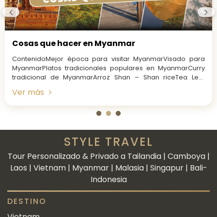
Cosas que hacer en Myanmar
ContenidoMejor época para visitar MyanmarVisado para
MyanmarPlatos tradicionales populares en MyanmarCurry
tradicional de MyanmarArroz Shan – Shan riceTea Leaf
saladFideos Shan tofu – Shan tofu...
Ver más
STYLE TRAVEL
Tour Personalizado & Privado a Tailandia | Camboya |
Laos | Vietnam | Myanmar | Malasia | Singapur | Bali-
Indonesia
DESTINO
Vietnam